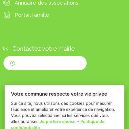
Annuaire des associations
Portail famille
CONTACTEZ-NOUS
Contactez votre mairie
Horaires d'ouverture
Votre commune respecte votre vie privée
Sur ce site, nous utilisons des cookies pour mesurer
l’audience et améliorer votre expérience de navigation.
Vous pouvez sélectionner ici les services que vous
Place du village la solution web et appli
-
allez autoriser.
Je préfère choisir
-
Politique de
confidentialité
des collectivités
Bizanet