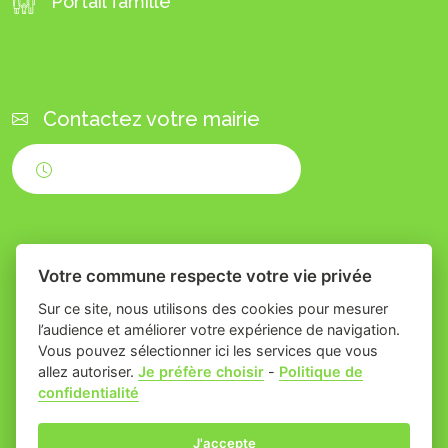
Portail famille
CONTACTEZ-NOUS
Contactez votre mairie
Horaires d'ouverture
Votre commune respecte votre vie privée
Sur ce site, nous utilisons des cookies pour mesurer
l’audience et améliorer votre expérience de navigation.
Vous pouvez sélectionner ici les services que vous
Place du village la solution web et appli
-
allez autoriser.
Je préfère choisir
-
Politique de
confidentialité
des collectivités
Bizanet
Mentions légales
-
Gestion des cookies
J'accepte