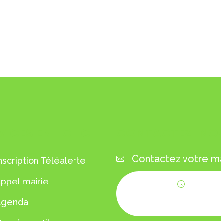
VICES EN 1 CLIC
CONTACTEZ-NO
Contactez votre ma
nscription Téléalerte
ppel mairie
Horaires
Agenda
d'ouverture