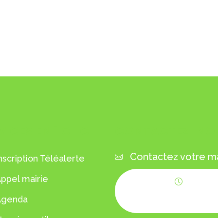
VICES EN 1 CLIC
CONTACTEZ-NO
Contactez votre ma
nscription Téléalerte
ppel mairie
Horaires
Agenda
d'ouverture