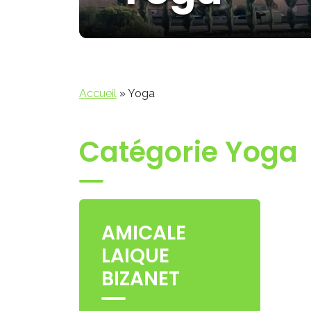
Accueil
»
Yoga
Catégorie Yoga
AMICALE
LAIQUE
BIZANET