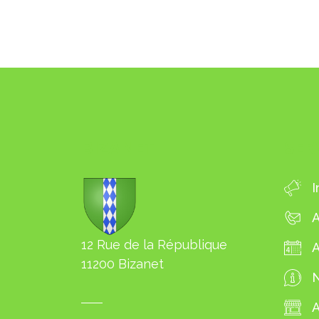
BIZANET
SER
I
A
12 Rue de la République
11200 Bizanet
N