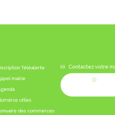
VICES EN 1 CLIC
CONTACTEZ-NO
Contactez votre ma
nscription Téléalerte
ppel mairie
Horaires
Agenda
d'ouverture
uméros utiles
Annuaire des commerces