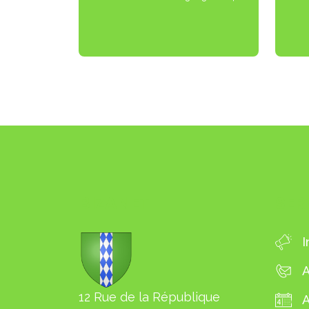
BIZANET
SER
I
A
12 Rue de la République