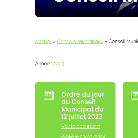
Accueil
»
Conseils municipaux
»
Conseil Munic
Année :
2023
Ordre du jour
du Conseil
Municipal du
12 juillet 2023
Voir le document
Publié le 03/03/2024