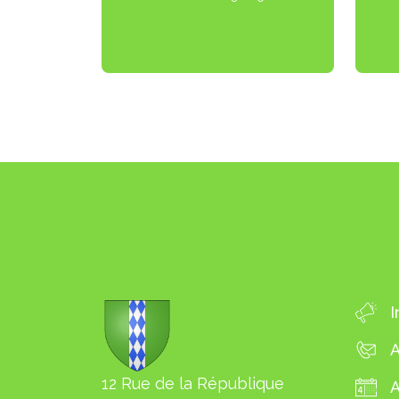
BIZANET
SER
I
A
12 Rue de la République