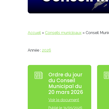
Accueil
»
Conseils municipaux
»
Conseil Muni
Année :
2026
Ordre du jour
du Conseil
Municipal du
20 mars 2026
Voir le document
Publié le 31/05/2026