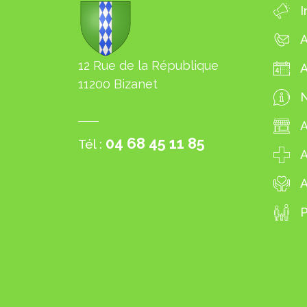
I
A
12 Rue de la République
11200 Bizanet
N
04 68 45 11 85
Tél :
A
A
P