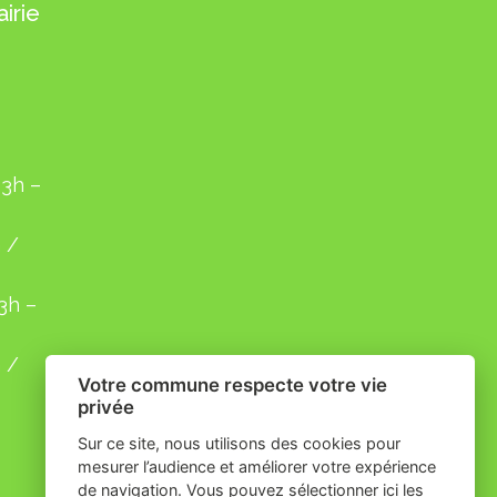
irie
13h –
 /
13h –
 /
Votre commune respecte votre vie
privée
Sur ce site, nous utilisons des cookies pour
mesurer l’audience et améliorer votre expérience
de navigation. Vous pouvez sélectionner ici les