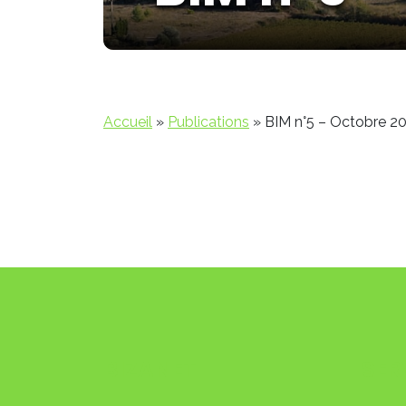
Accueil
»
Publications
»
BIM n°5 – Octobre 2
BIZANET
SER